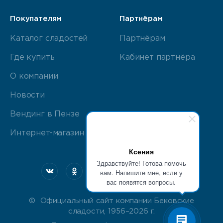
Покупателям
Партнёрам
Каталог сладостей
Партнёрам
Где купить
Кабинет партнёра
О компании
Новости
Вендинг в Пензе
Интернет-магазин
Ксения
Здравствуйте! Готова помочь
вам. Напишите мне, если у
вас появятся вопросы.
© Официальный сайт компании Бековские
сладости, 1956–2026 г.